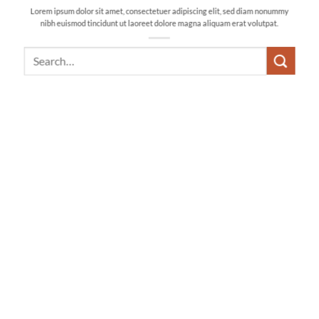
Lorem ipsum dolor sit amet, consectetuer adipiscing elit, sed diam nonummy
nibh euismod tincidunt ut laoreet dolore magna aliquam erat volutpat.
Search
for: