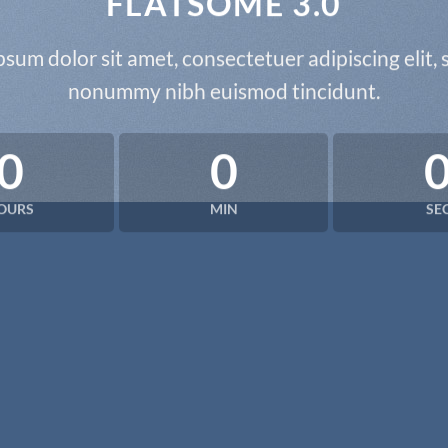
FLATSOME 3.0
sum dolor sit amet, consectetuer adipiscing elit,
nonummy nibh euismod tincidunt.
0
0
OURS
MIN
SE