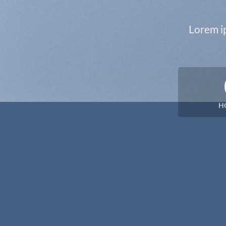
Lorem ip
H