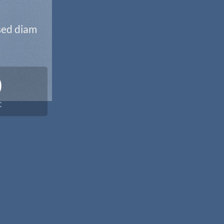
 sed diam
0
C